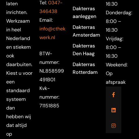
Tel:
0347-
laten
16:30
Dakterras
346438
inrichten.
Donderdag:
aanleggen
Email:
Werkzaam
8:00 –
Dakterras
info@cthek
in heel
16:30
Amsterdam
werk.nl
Nederland
Vrijdag:
Dakterras
en stiekem
8:00 –
BTW-
Den Haag
ook
16:30
nummer:
daarbuiten.
Dakterras
Weekend:
NL858599
Rotterdam
Kiest u voor
Op
491B01
een
afspraak
Kvk-
standaard
nummer:
systeem
71151885
dan
hebben wij
dat altijd
op