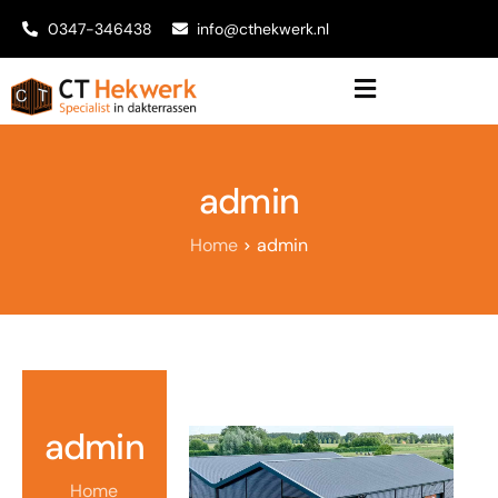
0347-346438
info@cthekwerk.nl
admin
Home
admin
admin
Home