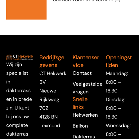
Bedrijfsge
Klantenser
Openingst
Wij zijn
gevens
vice
ijden
specialist
Contact
CT Hekwerk
Maandag:
in
BV
8:00 –
Veelgestelde
dakterrass
Nieuwe
16:30
vragen
Snelle
en in brede
Rijksweg
Dinsdag:
links
zin. U kunt
70Z
8:00 –
Hekwerken
bij ons uw
4128 BN
16:30
complete
Lexmond
Woensdag:
Balkon
dakterras
8:00 –
Dakterras