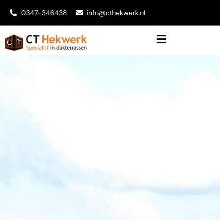
0347-346438
info@cthekwerk.nl