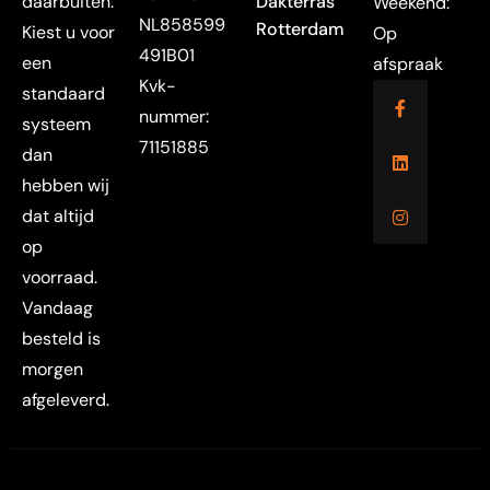
daarbuiten.
Dakterras
Weekend:
NL858599
Rotterdam
Kiest u voor
Op
491B01
een
afspraak
Kvk-
standaard
nummer:
systeem
71151885
dan
hebben wij
dat altijd
op
voorraad.
Vandaag
besteld is
morgen
afgeleverd.