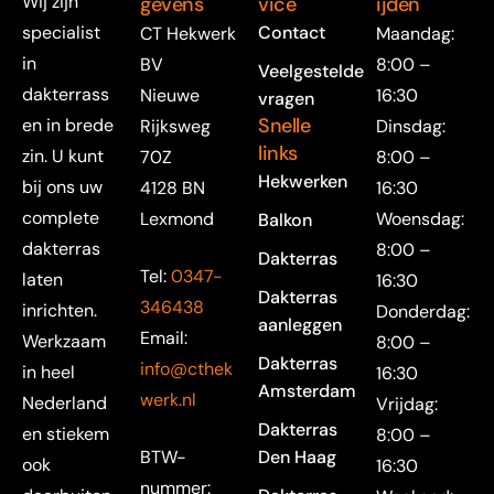
Wij zijn
gevens
vice
ijden
specialist
Contact
CT Hekwerk
Maandag:
in
BV
8:00 –
Veelgestelde
dakterrass
Nieuwe
16:30
vragen
Snelle
en in brede
Rijksweg
Dinsdag:
links
zin. U kunt
70Z
8:00 –
Hekwerken
bij ons uw
4128 BN
16:30
complete
Lexmond
Woensdag:
Balkon
dakterras
8:00 –
Dakterras
Tel:
0347-
laten
16:30
Dakterras
346438
inrichten.
Donderdag:
aanleggen
Email:
Werkzaam
8:00 –
Dakterras
info@cthek
in heel
16:30
Amsterdam
werk.nl
Nederland
Vrijdag:
Dakterras
en stiekem
8:00 –
BTW-
Den Haag
ook
16:30
nummer: