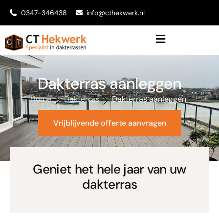
0347-346438
info@cthekwerk.nl
Dakterras aanleggen
Home
Dakterras
Dakterras aanleggen
Vrijblijvende offerte aanvragen
Geniet het hele jaar van uw
dakterras