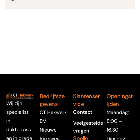
Bedrijfsge
Klantenser
Openingst
Wij zijn
gevens
vice
ijden
specialist
Contact
CT Hekwerk
Maandag:
in
BV
8:00 –
Veelgestelde
dakterrass
Nieuwe
16:30
vragen
Snelle
en in brede
Rijksweg
Dinsdag: