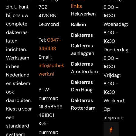
links
zin. U kunt
70Z
8:00 –
Hekwerken
bij ons uw
4128 BN
16:30
complete
Lexmond
Woensdag:
Balkon
dakterras
8:00 –
Dakterras
Tel:
0347-
laten
16:30
Dakterras
346438
inrichten.
Donderdag:
aanleggen
Email:
Werkzaam
8:00 –
Dakterras
info@cthek
in heel
16:30
Amsterdam
werk.nl
Nederland
Vrijdag:
Dakterras
en stiekem
8:00 –
BTW-
Den Haag
ook
16:30
nummer:
daarbuiten.
Dakterras
Weekend:
NL858599
Rotterdam
Kiest u voor
Op
491B01
een
afspraak
Kvk-
standaard
nummer:
systeem