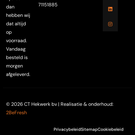
71151885
dan
hebben wij
dat altijd
op
voorraad.
Vandaag
besteld is
morgen
afgeleverd.
© 2026 CT Hekwerk bv | Realisatie & onderhoud:
2BeFresh
Privacybeleid
Sitemap
Cookiebeleid