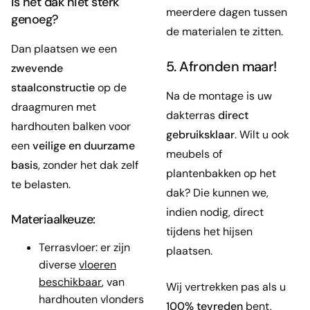
Is het dak niet sterk
meerdere dagen tussen
genoeg?
de materialen te zitten.
Dan plaatsen we een
5. Afronden maar!
zwevende
staalconstructie
op de
Na de montage is uw
draagmuren met
dakterras
direct
hardhouten balken voor
gebruiksklaar
. Wilt u ook
een
veilige en duurzame
meubels of
basis
, zonder het dak zelf
plantenbakken op het
te belasten.
dak? Die kunnen we,
indien nodig, direct
Materiaalkeuze:
tijdens het hijsen
Terrasvloer: er zijn
plaatsen.
diverse
vloeren
beschikbaar
, van
Wij vertrekken pas als u
hardhouten vlonders
100% tevreden
bent,