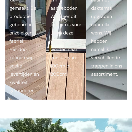
gemaakt. De
aangeboden.
dakterras
productie
Wanneer dit
upgraden
gebeurd in
te klein is voor
naar elke
onze eigen
u kan deze
wens. Wij
fabriek.
vergroot
hebben
Hierdoor
worden naar
namelijk
kunnen wij
een luik van
verschillende
snelle
100cm bij
trappen in ons
levertijden en
200cm.
assortiment.
kwaliteit
garanderen.