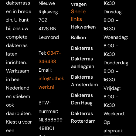
dakterrass
Nieuwe
16:30
vragen
Snelle
en in brede
Rijksweg
Dinsdag:
links
zin. U kunt
70Z
8:00 –
Hekwerken
bij ons uw
4128 BN
16:30
complete
Lexmond
Woensdag:
Balkon
dakterras
8:00 –
Dakterras
Tel:
0347-
laten
16:30
Dakterras
346438
inrichten.
Donderdag:
aanleggen
Email:
Werkzaam
8:00 –
Dakterras
info@cthek
in heel
16:30
Amsterdam
werk.nl
Nederland
Vrijdag:
Dakterras
en stiekem
8:00 –
BTW-
Den Haag
ook
16:30
nummer:
daarbuiten.
Dakterras
Weekend:
NL858599
Rotterdam
Kiest u voor
Op
491B01
een
afspraak