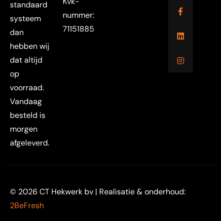
Kvk-
standaard
nummer:
systeem
71151885
dan
hebben wij
dat altijd
op
voorraad.
Vandaag
besteld is
morgen
afgeleverd.
© 2026 CT Hekwerk bv | Realisatie & onderhoud:
2BeFresh