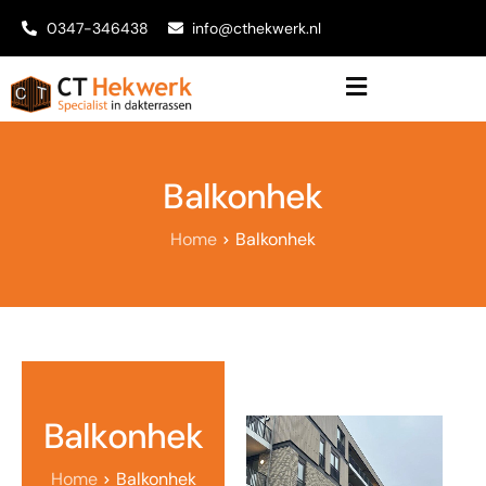
0347-346438
info@cthekwerk.nl
Balkonhek
Home
Balkonhek
Balkonhek
Home
Balkonhek