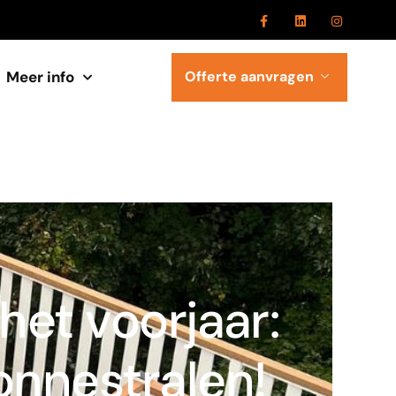
Meer info
Offerte aanvragen
het voorjaar:
onnestralen!