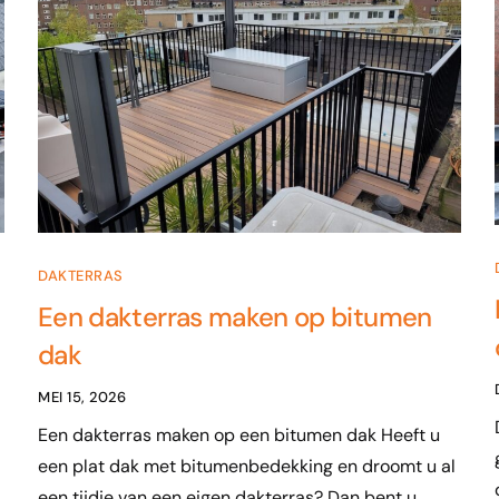
DAKTERRAS
Een dakterras maken op bitumen
dak
MEI 15, 2026
Een dakterras maken op een bitumen dak Heeft u
een plat dak met bitumenbedekking en droomt u al
een tijdje van een eigen dakterras? Dan bent u