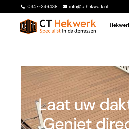
0347-346438
info@cthekwerk.nl
Hekwer
Laat uw dakt
Geniet dire