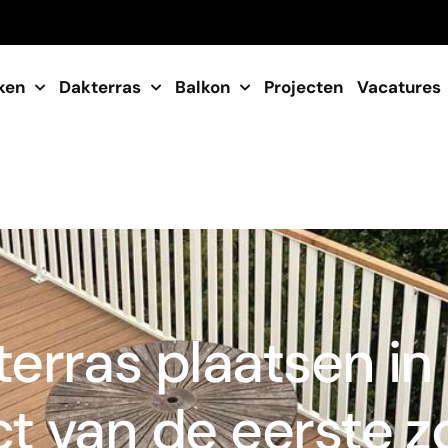
ken
Dakterras
Balkon
Projecten
Vacatures
erras plaatsen in 
ct van de eerste z